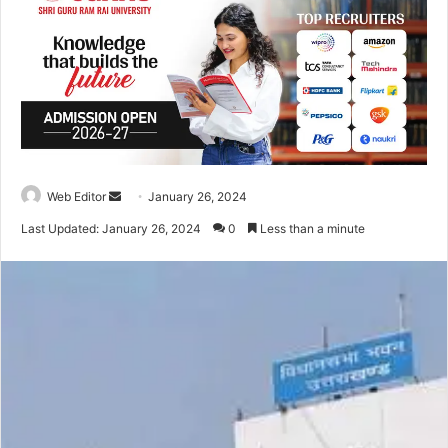
Web Editor
S
January 26, 2024
e
Last Updated: January 26, 2024
0
Less than a minute
n
d
a
n
e
m
a
i
l