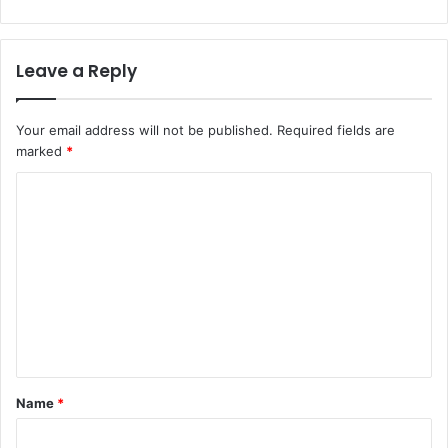
Leave a Reply
Your email address will not be published.
Required fields are
marked
*
C
o
m
m
e
n
t
*
Name
*