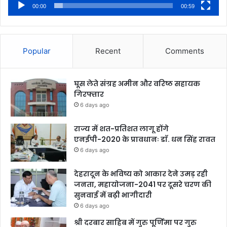
00:00
00:59
Popular
Recent
Comments
घूस लेते संग्रह अमीन और वरिष्ठ सहायक
गिरफ्तार
6 days ago
राज्य में शत-प्रतिशत लागू होंगे
एनईपी-2020 के प्रावधानः डाॅ. धन सिंह रावत
6 days ago
देहरादून के भविष्य को आकार देने उमड़ रही
जनता, महायोजना-2041 पर दूसरे चरण की
सुनवाई में बढ़ी भागीदारी
6 days ago
श्री दरबार साहिब में गुरु पूर्णिमा पर गुरु