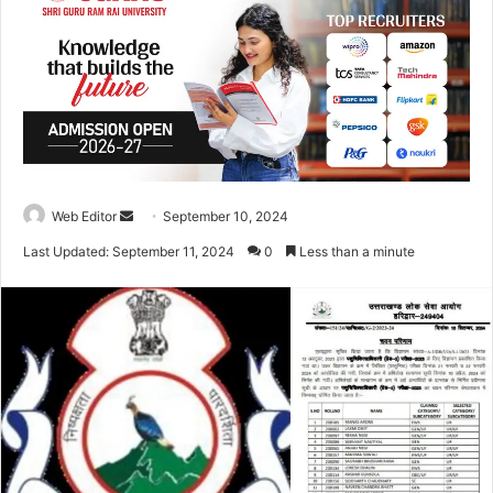
Web Editor
S
September 10, 2024
e
Last Updated: September 11, 2024
0
Less than a minute
n
d
a
n
e
m
a
i
l