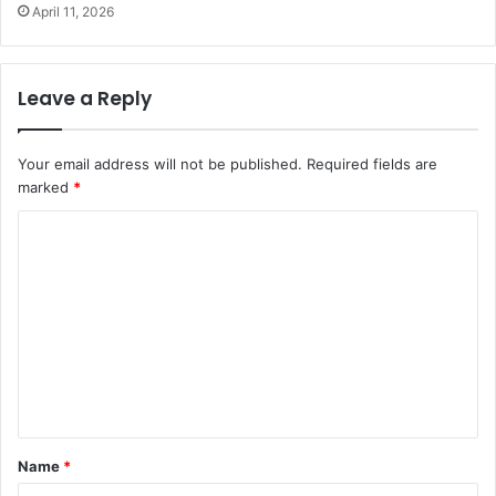
April 11, 2026
Leave a Reply
Your email address will not be published.
Required fields are
marked
*
C
o
m
m
e
n
t
*
Name
*