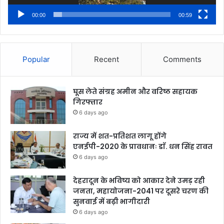
00:00
00:59
Popular
Recent
Comments
घूस लेते संग्रह अमीन और वरिष्ठ सहायक
गिरफ्तार
6 days ago
राज्य में शत-प्रतिशत लागू होंगे
एनईपी-2020 के प्रावधानः डाॅ. धन सिंह रावत
6 days ago
देहरादून के भविष्य को आकार देने उमड़ रही
जनता, महायोजना-2041 पर दूसरे चरण की
सुनवाई में बढ़ी भागीदारी
6 days ago