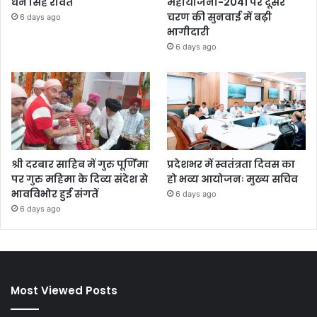
धन सिंह रावत
महायोजना-2041 पर दूसरे
चरण की सुनवाई में बढ़ी
6 days ago
भागीदारी
6 days ago
श्री दरबार साहिब में गुरु पूर्णिमा
प्रदेशभर में स्वतंत्रता दिवस का
पर गुरु महिमा के दिव्य संदेश से
हो भव्य आयोजनः मुख्य सचिव
भावविभोर हुई संगतें
6 days ago
6 days ago
Most Viewed Posts