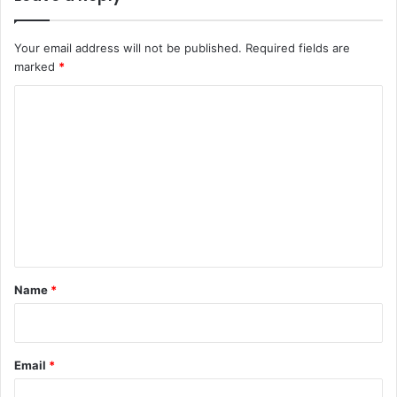
Your email address will not be published.
Required fields are
marked
*
C
o
m
m
e
n
t
*
Name
*
Email
*