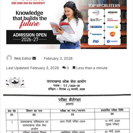
Web Editor
S
February 3, 2026
e
Last Updated: February 3, 2026
0
Less than a minute
n
d
a
n
e
m
a
i
l