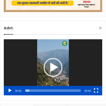
Advt.
Video
Player
00:00
00:59