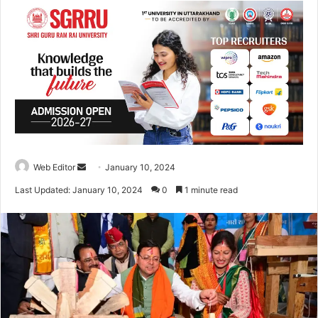
Web Editor
S
January 10, 2024
e
Last Updated: January 10, 2024
0
1 minute read
n
d
a
n
e
m
a