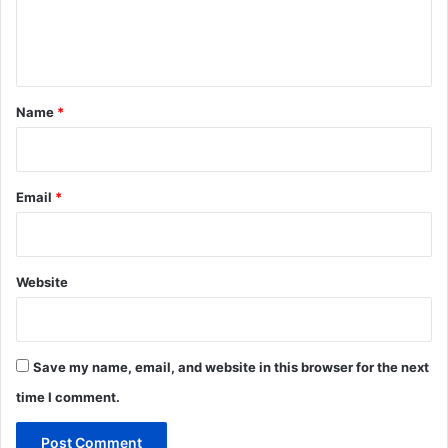
e
n
t
*
Name
*
Email
*
Website
Save my name, email, and website in this browser for the next
time I comment.