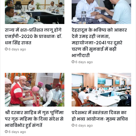
राज्य में शत-प्रतिशत लागू होंगे
देहरादून के भविष्य को आकार
एनईपी-2020 के प्रावधानः डाॅ.
देने उमड़ रही जनता,
धन सिंह रावत
महायोजना-2041 पर दूसरे
चरण की सुनवाई में बढ़ी
6 days ago
भागीदारी
6 days ago
श्री दरबार साहिब में गुरु पूर्णिमा
प्रदेशभर में स्वतंत्रता दिवस का
पर गुरु महिमा के दिव्य संदेश से
हो भव्य आयोजनः मुख्य सचिव
भावविभोर हुई संगतें
6 days ago
6 days ago