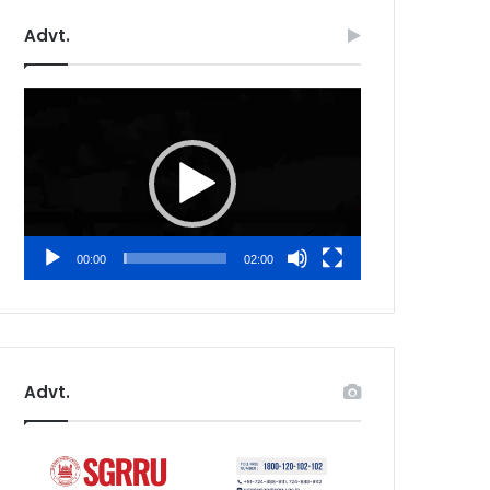
Advt.
Video
Player
00:00
02:00
Advt.