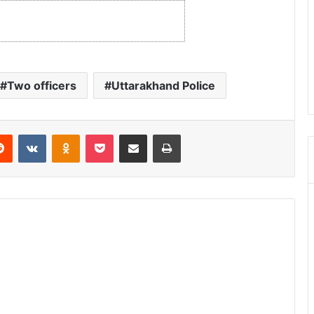
Two officers
Uttarakhand Police
Reddit
VKontakte
Odnoklassniki
Pocket
Share via Email
Print