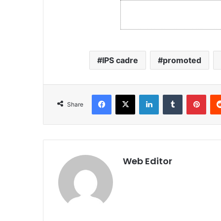
IPS cadre
promoted
Facebook
X
LinkedIn
Tumblr
Pinterest
Share
Web Editor