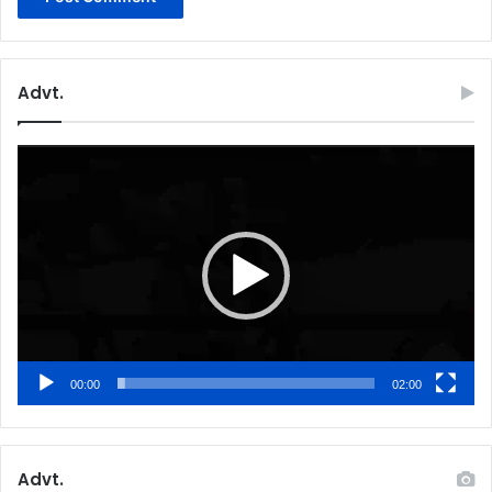
Advt.
Video
Player
00:00
02:00
Advt.