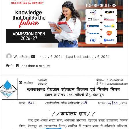
Web Editor
S
July 6, 2024
Last Updated: July 6, 2024
e
0
Less than a minute
n
d
a
n
e
m
a
i
l