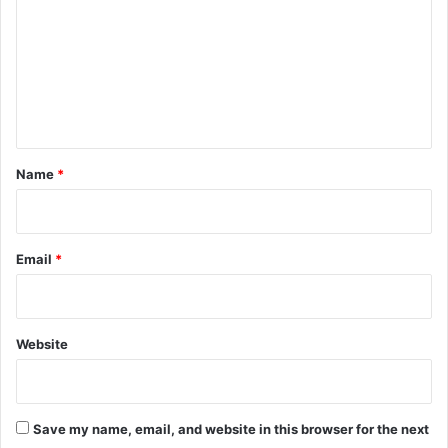
m
m
e
n
t
*
Name
*
Email
*
Website
Save my name, email, and website in this browser for the next