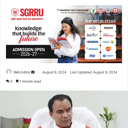
Web Editor
S
August 9, 2024
Last Updated: August 9, 2024
e
0
1 minute read
n
d
a
n
e
m
a