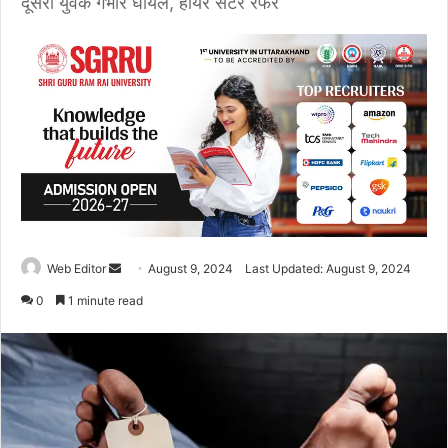
दूसरा युवक गंभीर घायल, हायर सेंटर रेफर
Web Editor
S
August 9, 2024
Last Updated: August 9, 2024
e
0
1 minute read
n
d
a
n
e
m