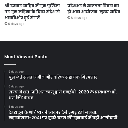
श्री दरबार साहिब में गुरु पूर्णिमा
प्रदेशभर में स्वतंत्रता दिवस का
पर गुरु महिमा के दिव्य संदेश से
हो भव्य आयोजनः मुख्य सचिव
भावविभोर हुई संगतें
6 days ago
6 days ago
Most Viewed Posts
6 days ago
घूस लेते संग्रह अमीन और वरिष्ठ सहायक गिरफ्तार
6 days ago
राज्य में शत-प्रतिशत लागू होंगे एनईपी-2020 के प्रावधानः डाॅ.
धन सिंह रावत
6 days ago
देहरादून के भविष्य को आकार देने उमड़ रही जनता,
महायोजना-2041 पर दूसरे चरण की सुनवाई में बढ़ी भागीदारी