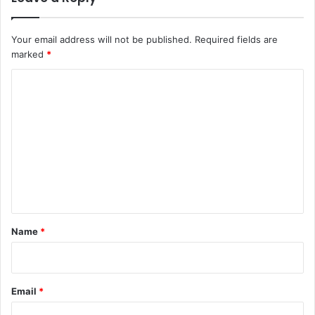
Your email address will not be published.
Required fields are
marked
*
C
o
m
m
e
n
t
*
Name
*
Email
*