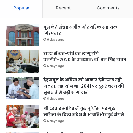
Popular
Recent
Comments
घूस लेते संग्रह अमीन और वरिष्ठ सहायक
गिरफ्तार
6 days ago
राज्य में शत-प्रतिशत लागू होंगे
एनईपी-2020 के प्रावधानः डाॅ. धन सिंह रावत
6 days ago
देहरादून के भविष्य को आकार देने उमड़ रही
जनता, महायोजना-2041 पर दूसरे चरण की
सुनवाई में बढ़ी भागीदारी
6 days ago
श्री दरबार साहिब में गुरु पूर्णिमा पर गुरु
महिमा के दिव्य संदेश से भावविभोर हुई संगतें
6 days ago