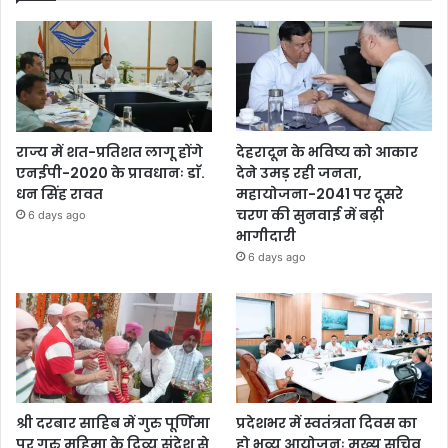
राज्य में शत-प्रतिशत लागू होंगे
देहरादून के भविष्य को आकार
एनईपी-2020 के प्रावधानः डाॅ.
देने उमड़ रही जनता,
धन सिंह रावत
महायोजना-2041 पर दूसरे
चरण की सुनवाई में बढ़ी
6 days ago
भागीदारी
6 days ago
श्री दरबार साहिब में गुरु पूर्णिमा
प्रदेशभर में स्वतंत्रता दिवस का
पर गुरु महिमा के दिव्य संदेश से
हो भव्य आयोजनः मुख्य सचिव