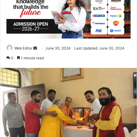
Web Editor
S
June 30, 2024
Last Updated: June 30, 2024
e
0
1 minute read
n
d
a
n
e
m
a
i
l