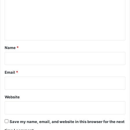
m
m
e
n
t
*
Name
*
Email
*
Website
Save my name, email, and website in this browser for the next