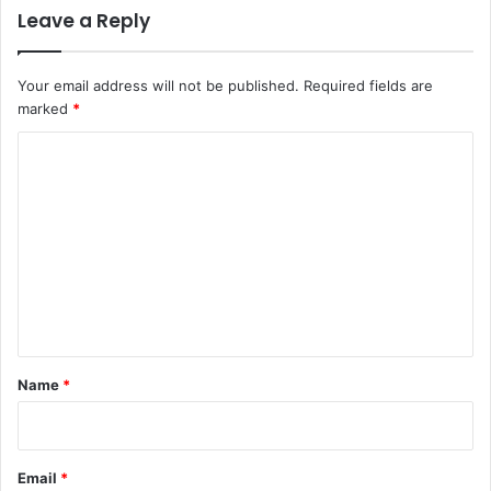
Leave a Reply
Your email address will not be published.
Required fields are
marked
*
C
o
m
m
e
n
t
*
Name
*
Email
*