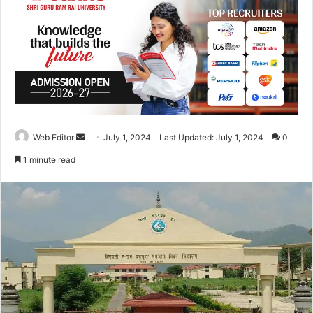
Web Editor
S
July 1, 2024
Last Updated: July 1, 2024
0
e
1 minute read
n
d
a
n
e
m
a
i
l