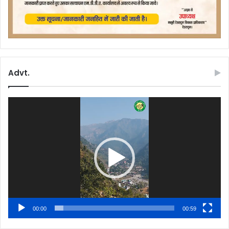
Advt.
Video
Player
00:00
00:59