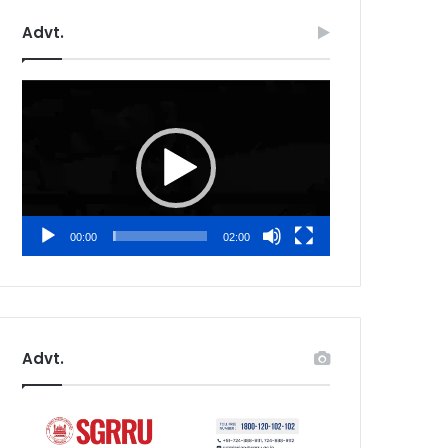
Advt.
Video
Player
00:00
02:00
Advt.