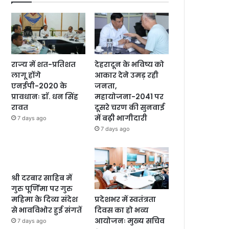
राज्य में शत-प्रतिशत
देहरादून के भविष्य को
लागू होंगे
आकार देने उमड़ रही
एनईपी-2020 के
जनता,
प्रावधानः डाॅ. धन सिंह
महायोजना-2041 पर
रावत
दूसरे चरण की सुनवाई
में बढ़ी भागीदारी
7 days ago
7 days ago
श्री दरबार साहिब में
गुरु पूर्णिमा पर गुरु
प्रदेशभर में स्वतंत्रता
महिमा के दिव्य संदेश
दिवस का हो भव्य
से भावविभोर हुई संगतें
आयोजनः मुख्य सचिव
7 days ago