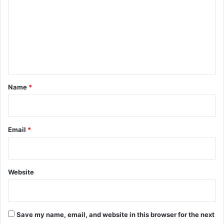
m
m
e
n
t
*
Name
*
Email
*
Website
Save my name, email, and website in this browser for the next