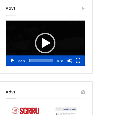
Advt.
Video
Player
00:00
02:00
Advt.