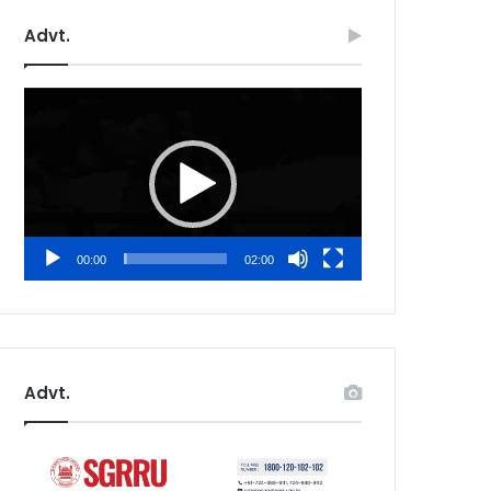
Advt.
Video
Player
00:00
02:00
Advt.