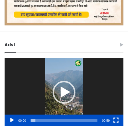
Advt.
Video
Player
00:00
00:59