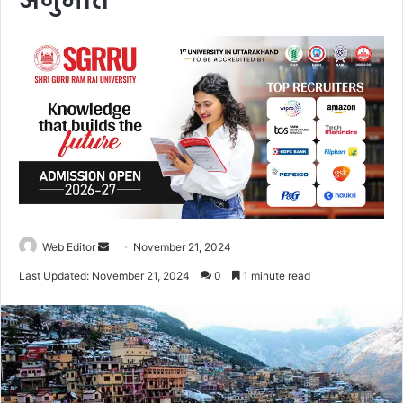
अनुमति
Web Editor
S
November 21, 2024
e
Last Updated: November 21, 2024
0
1 minute read
n
d
a
n
e
m