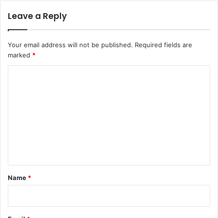
Leave a Reply
Your email address will not be published.
Required fields are
marked
*
C
o
m
m
e
n
t
*
Name
*