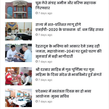
घूस लेते संग्रह अमीन और वरिष्ठ सहायक
गिरफ्तार
7 days ago
राज्य में शत-प्रतिशत लागू होंगे
एनईपी-2020 के प्रावधानः डाॅ. धन सिंह रावत
7 days ago
देहरादून के भविष्य को आकार देने उमड़ रही
जनता, महायोजना-2041 पर दूसरे चरण की
सुनवाई में बढ़ी भागीदारी
7 days ago
श्री दरबार साहिब में गुरु पूर्णिमा पर गुरु
महिमा के दिव्य संदेश से भावविभोर हुई संगतें
7 days ago
प्रदेशभर में स्वतंत्रता दिवस का हो भव्य
आयोजनः मुख्य सचिव
7 days ago