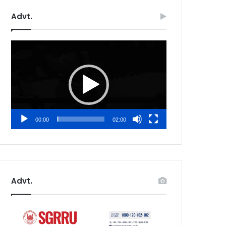
Advt.
Video
Player
00:00
02:00
Advt.