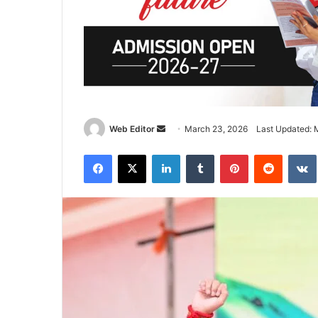
Web Editor
S
March 23, 2026
Last Updated: 
e
Facebook
X
LinkedIn
Tumblr
Pinterest
Reddit
VK
n
d
a
n
e
m
a
i
l