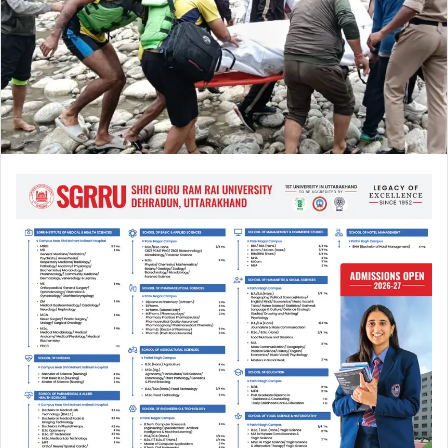
a
i
l