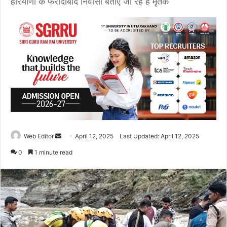
हरियाणा के फरीदाबाद निवासी बताए जा रहे हैं मृतक
Web Editor
S
April 12, 2025
Last Updated: April 12, 2025
e
0
1 minute read
n
d
a
n
e
m