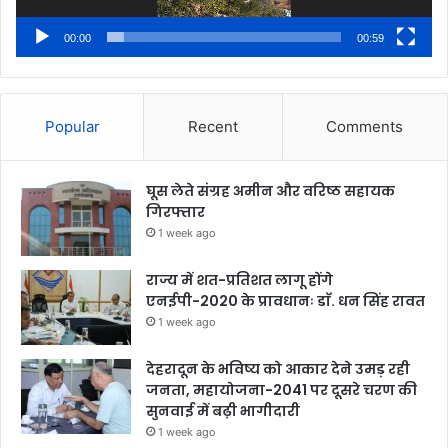
00:00
00:59
Popular
Recent
Comments
घूस लेते संग्रह अमीन और वरिष्ठ सहायक
गिरफ्तार
1 week ago
राज्य में शत-प्रतिशत लागू होंगे
एनईपी-2020 के प्रावधानः डाॅ. धन सिंह रावत
1 week ago
देहरादून के भविष्य को आकार देने उमड़ रही
जनता, महायोजना-2041 पर दूसरे चरण की
सुनवाई में बढ़ी भागीदारी
1 week ago