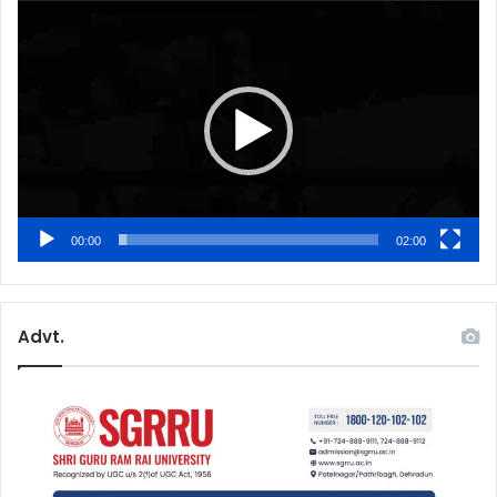
Video
Player
00:00
02:00
Advt.