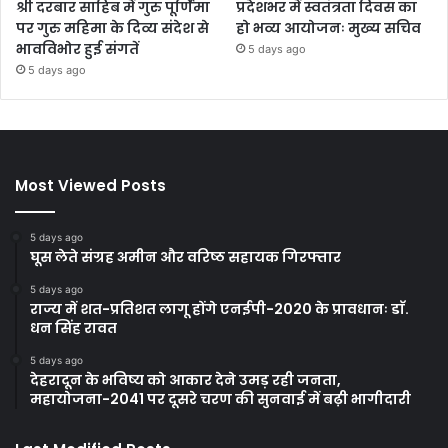
श्री दरबार साहिब में गुरु पूर्णिमा
प्रदेशभर में स्वतंत्रता दिवस का
पर गुरु महिमा के दिव्य संदेश से
हो भव्य आयोजनः मुख्य सचिव
भावविभोर हुई संगतें
5 days ago
5 days ago
Most Viewed Posts
5 days ago
घूस लेते संग्रह अमीन और वरिष्ठ सहायक गिरफ्तार
5 days ago
राज्य में शत-प्रतिशत लागू होंगे एनईपी-2020 के प्रावधानः डाॅ.
धन सिंह रावत
5 days ago
देहरादून के भविष्य को आकार देने उमड़ रही जनता,
महायोजना-2041 पर दूसरे चरण की सुनवाई में बढ़ी भागीदारी