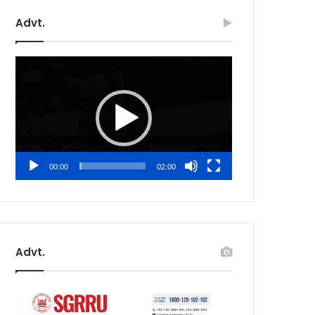
Advt.
Video
Player
00:00
02:00
Advt.