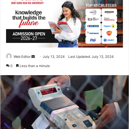
Web Editor
S
July 13, 2024
Last Updated: July 13, 2024
e
0
Less than a minute
n
d
a
n
e
m
a
i
l