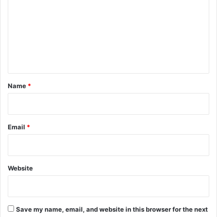
m
m
e
n
t
*
Name
*
Email
*
Website
Save my name, email, and website in this browser for the next