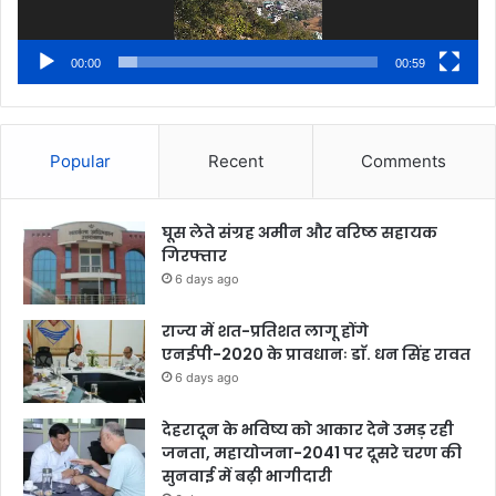
00:00
00:59
Popular
Recent
Comments
घूस लेते संग्रह अमीन और वरिष्ठ सहायक
गिरफ्तार
6 days ago
राज्य में शत-प्रतिशत लागू होंगे
एनईपी-2020 के प्रावधानः डाॅ. धन सिंह रावत
6 days ago
देहरादून के भविष्य को आकार देने उमड़ रही
जनता, महायोजना-2041 पर दूसरे चरण की
सुनवाई में बढ़ी भागीदारी