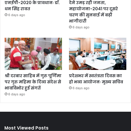
एनईपी-2020 के प्रावधानः डाॅ.
देने उमड़ रही जनता,
धन सिंह रावत
महायोजना-2041 पर दूसरे
चरण की सुनवाई में बढ़ी
6 days ago
भागीदारी
6 days ago
श्री दरबार साहिब में गुरु पूर्णिमा
प्रदेशभर में स्वतंत्रता दिवस का
पर गुरु महिमा के दिव्य संदेश से
हो भव्य आयोजनः मुख्य सचिव
भावविभोर हुई संगतें
6 days ago
6 days ago
Most Viewed Posts