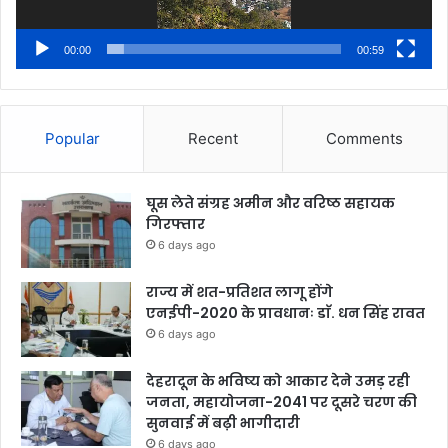
00:00
00:59
Popular
Recent
Comments
घूस लेते संग्रह अमीन और वरिष्ठ सहायक
गिरफ्तार
6 days ago
राज्य में शत-प्रतिशत लागू होंगे
एनईपी-2020 के प्रावधानः डाॅ. धन सिंह रावत
6 days ago
देहरादून के भविष्य को आकार देने उमड़ रही
जनता, महायोजना-2041 पर दूसरे चरण की
सुनवाई में बढ़ी भागीदारी
6 days ago