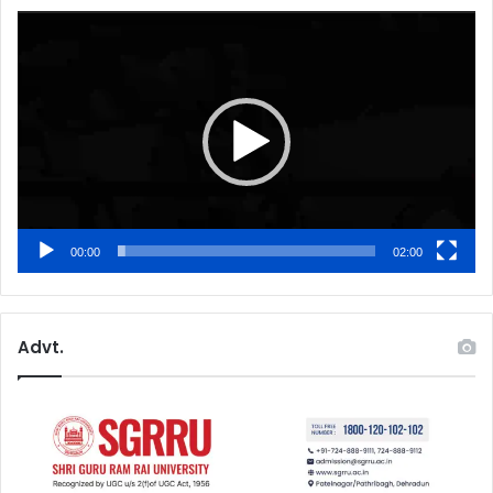
Video
Player
00:00
02:00
Advt.