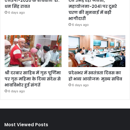
एनईपी-2020 के प्रावधानः डाॅ.
देने उमड़ रही जनता,
धन सिंह रावत
महायोजना-2041 पर दूसरे
चरण की सुनवाई में बढ़ी
6 days ago
भागीदारी
6 days ago
श्री दरबार साहिब में गुरु पूर्णिमा
प्रदेशभर में स्वतंत्रता दिवस का
पर गुरु महिमा के दिव्य संदेश से
हो भव्य आयोजनः मुख्य सचिव
भावविभोर हुई संगतें
6 days ago
6 days ago
Most Viewed Posts