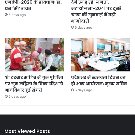
एनईपी-2020 के प्रावधानः डाॅ.
देने उमड़ रही जनता,
धन सिंह रावत
महायोजना-2041 पर दूसरे
चरण की सुनवाई में बढ़ी
5 days ago
भागीदारी
5 days ago
श्री दरबार साहिब में गुरु पूर्णिमा
प्रदेशभर में स्वतंत्रता दिवस का
पर गुरु महिमा के दिव्य संदेश से
हो भव्य आयोजनः मुख्य सचिव
भावविभोर हुई संगतें
5 days ago
5 days ago
Most Viewed Posts