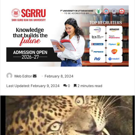
Web Editor
S
February 8, 2024
e
Last Updated: February 9, 2024
0
2 minutes read
n
d
a
n
e
m
a