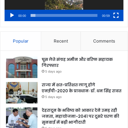
00:00
00:59
Popular
Recent
Comments
घूस लेते संग्रह अमीन और वरिष्ठ सहायक
गिरफ्तार
5 days ago
राज्य में शत-प्रतिशत लागू होंगे
एनईपी-2020 के प्रावधानः डाॅ. धन सिंह रावत
5 days ago
देहरादून के भविष्य को आकार देने उमड़ रही
जनता, महायोजना-2041 पर दूसरे चरण की
सुनवाई में बढ़ी भागीदारी