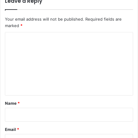
Leave a Reply
Your email address will not be published.
Required fields are
marked
*
C
o
m
m
e
n
t
*
Name
*
Email
*