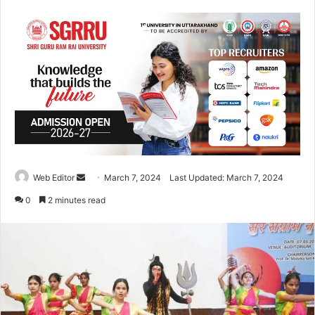
Web Editor
S
March 7, 2024
Last Updated: March 7, 2024
e
0
2 minutes read
n
d
a
n
e
m
a