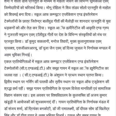
शर्मा ने सोलो डांस प्रस्तुति के माध्यम से महिला जीवन की विभिन्न भूमिकाओं एवम्
जिम्मेदारियों को चरितार्थ किया। मोनू रोहिला ने शिव तांडव सोलो प्रस्तुति से माहोल
को शिवमई बना दिया। स्कूल आफ कम्प्यूटर एप्लीकेशन एण्ड इंफाॅरमेशन
टेक्नेलाॅजी के छात्र जितेन्द्र बालीवुड गीतों की मैलोड़ी पर शानदार प्रस्तुति से युवा
धड़कनों को और तेज़ कर दिया। स्कूल आॅफ ह्यमैनिटीज की आकृति एण्ड ग्रुप
ने गुजराती फ्यूजन एवम् टाॅलीवुड गीतों पर देश के विभिन्न संस्कृतियों को मंच पर
प्रस्तुत किया। डाॅ कुमुद सकलानी, मनोज तिवारी, मुख्य कुलानुशासक एवम्
प्रवक्ता, एसजीआरआरयू, डाॅ पूजा जैन एवम् डाॅ दिव्या जुयाल ने निर्णायक मण्डल में
अहम भूमिका निभाई।
एकल प्रतियोगिताओं में स्कूल आफ कम्प्यूटर एप्लीकेशन एण्ड इंफाॅरमेशन
टेक्नोलाॅजी (सी.ए.एण्डआई.टी.) और समूह गायन में स्कूल आॅफ ह्यूमैनिटीज का
जलवा रहा । ( सी.ए.एण्डआई.टी.) के अंशुमन ने प्रथन स्थान प्राप्त किया।
द्वितीय स्थान पर नर्सिंग की पल्लवी और तृतीय स्थान पर स्कूल ऑफ एजूकेशन की
श्रद्धा वर्मा रहीं। समूह गायन प्रतियोगिता के प्रथम विजेता मानविकी एवं सामाजिक
विज्ञान संकाय रहा। इस अवसर पर विश्वविद्यालय के कुलसचिव डॉ अजय कुमार
खंडूड़ी ने आयोजकों को शुभकामनाएं दीं। गायन प्रतियोगिता के निर्णायक मंडल में
डॉ संजय शर्मा, डॉ प्रियंका बनकोटी, डॉ जी रामालक्ष्मी, डॉ दीपक सोम डॉ खिलेंद्र
सिंह और डॉ गीता रावत ने अहम भूमिका निभाई। एकल और समूह गायन के