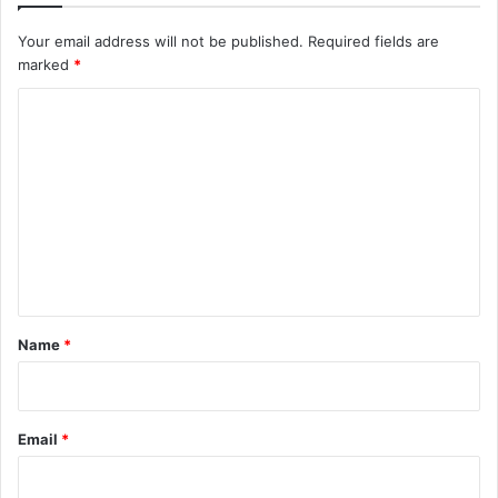
Your email address will not be published.
Required fields are
marked
*
C
o
m
m
e
n
t
*
Name
*
Email
*