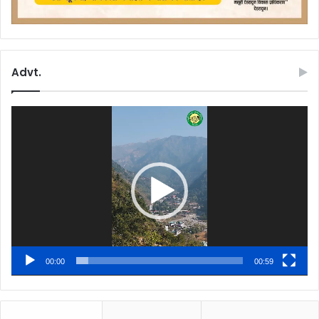
Advt.
Video
Player
00:00
00:59