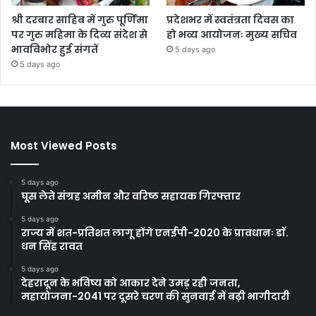
श्री दरबार साहिब में गुरु पूर्णिमा
प्रदेशभर में स्वतंत्रता दिवस का
पर गुरु महिमा के दिव्य संदेश से
हो भव्य आयोजनः मुख्य सचिव
भावविभोर हुई संगतें
5 days ago
5 days ago
Most Viewed Posts
5 days ago
घूस लेते संग्रह अमीन और वरिष्ठ सहायक गिरफ्तार
5 days ago
राज्य में शत-प्रतिशत लागू होंगे एनईपी-2020 के प्रावधानः डाॅ.
धन सिंह रावत
5 days ago
देहरादून के भविष्य को आकार देने उमड़ रही जनता,
महायोजना-2041 पर दूसरे चरण की सुनवाई में बढ़ी भागीदारी