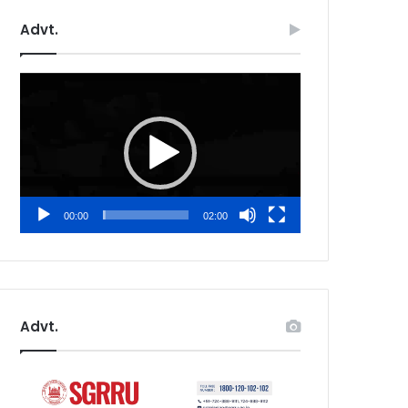
Advt.
Video
Player
00:00
02:00
Advt.