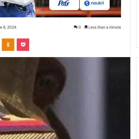
e 8, 2024
0
Less than a minute
ontakte
Odnoklassniki
Pocket