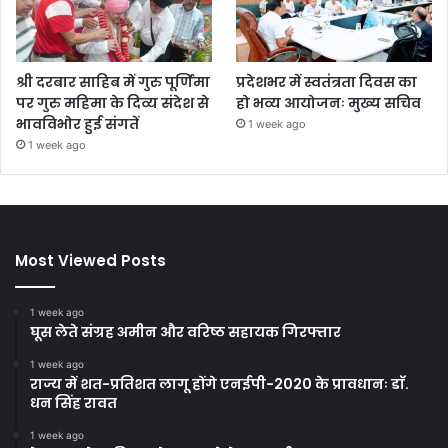
श्री दरबार साहिब में गुरु पूर्णिमा
प्रदेशभर में स्वतंत्रता दिवस का
पर गुरु महिमा के दिव्य संदेश से
हो भव्य आयोजनः मुख्य सचिव
भावविभोर हुई संगतें
1 week ago
1 week ago
Most Viewed Posts
1 week ago
घूस लेते संग्रह अमीन और वरिष्ठ सहायक गिरफ्तार
1 week ago
राज्य में शत-प्रतिशत लागू होंगे एनईपी-2020 के प्रावधानः डाॅ.
धन सिंह रावत
1 week ago