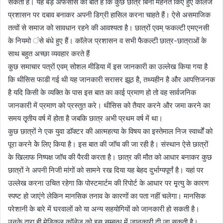
सकता है। यह बड़े अफसोस की बात है कि कुछ छात्र बिना मेहनत किए हुए काॅलेज
प्रशासन पर दबाव बनाकर अपनी डिग्री हासिल करना चाहते हैं। ऐसे असमाजिक
तत्वों से समाज को सावधान रहने की आवश्यता है। छात्रों एवम् फकल्टी एमएनसी
के नियमो ंसे बंधे हुए हैं। काॅलेज प्रशासन व सभी फैकल्टी छात्र-छात्राओं के
साथ बहुत अच्छा व्यवहार करते हैं
कुछ समाचार पत्रों एवम् सोशल मीडिया में इस जानकारी का उल्लेख किया गया है
कि थीसिस फाडी गई थी यह जानकारी सरासर झूठ है, तथ्यहीन है और आपत्तिजनक
है यदि किसी के व्यक्ति के पास इस बात का काई प्रमाण हो तो वह सार्वजनिक
जानकारी में प्रमाण को प्रस्तुत करे। थीसिस को तैयार करने और जमा करने का
समय तृृतीय वर्ष में होता है जबकि छात्र अभी प्रथम वर्ष में था।
कुछ छात्रों ने एक युवा डाॅक्टर की आत्महत्या के विषय का इस्तेमाल निज स्वार्थों को
पूरा करने केे लिए किया है। इस बात की जाॅच की जा रही है। संस्थान ऐसे छात्रों
के खिलाफ निष्पक्ष जाॅच की पैरवी करता है। छात्र की मौत को आधार बनाकर कुछ
छात्रों ने अपनी निजी मांगों को सामने रख दिया यह बेहद दुर्भाग्यपूर्णं है। यहां पर
उल्लेख करना उचित रहेगा कि पोस्टमार्टम की रिपोर्ट के आधार पर मृृत्यु के कारण
स्पष्ट हो जाएंगे लेकिन मानसिक तनाव के कारणों का पता नहीं चलेगा। मानसिक
परेशानी के बारे में घरवालों को या अन्य सहयोगियों को जानकारी हो सकती है।
उनके द्वारा ही मेडिकल काॅलेज को इस सम्बन्ध में जानकारी दी जा सकती है।