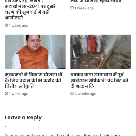
देने उमड़ रही जनता,
भव्य आयोजनः मुख्य सचिव
महायोजना-2041 पर दूसरे
1 week ago
चरण की सुनवाई में बढ़ी
भागीदारी
1 week ago
मुख्यमंत्री ने विकास योजनाओं
ठक्कर बापा छात्रावास में पूर्व
के लिए प्रदान की ₹14 करोड़ की
आईएएस अधिकारी चंद्र सिंह को
वित्तीय स्वीकृति
दी श्रद्धांजलि
1 week ago
4 weeks ago
Leave a Reply
Your email address will not be published.
Required fields are