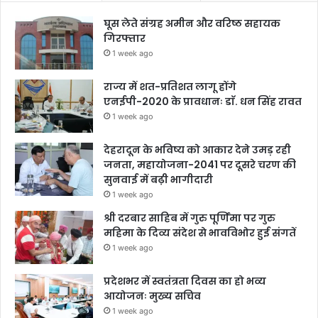
घूस लेते संग्रह अमीन और वरिष्ठ सहायक
गिरफ्तार
1 week ago
राज्य में शत-प्रतिशत लागू होंगे
एनईपी-2020 के प्रावधानः डाॅ. धन सिंह रावत
1 week ago
देहरादून के भविष्य को आकार देने उमड़ रही
जनता, महायोजना-2041 पर दूसरे चरण की
सुनवाई में बढ़ी भागीदारी
1 week ago
श्री दरबार साहिब में गुरु पूर्णिमा पर गुरु
महिमा के दिव्य संदेश से भावविभोर हुई संगतें
1 week ago
प्रदेशभर में स्वतंत्रता दिवस का हो भव्य
आयोजनः मुख्य सचिव
1 week ago