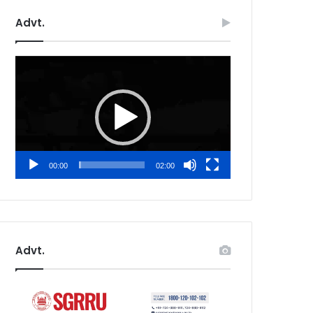
Advt.
Video
Player
00:00
02:00
Advt.