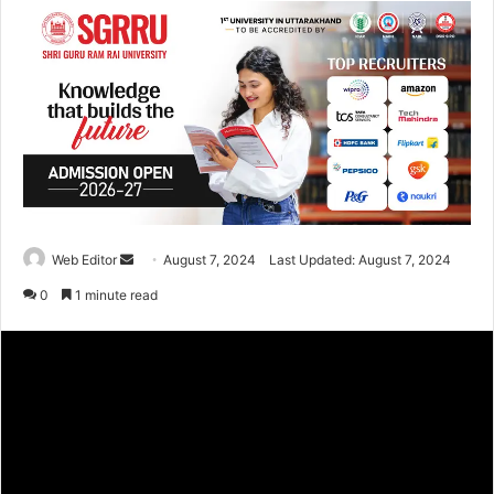
Web Editor
S
August 7, 2024
Last Updated: August 7, 2024
e
0
1 minute read
n
d
a
n
e
m
a