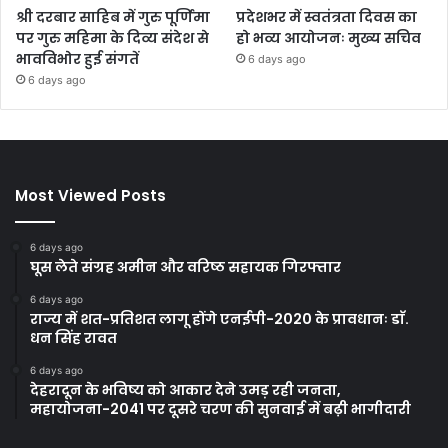
श्री दरबार साहिब में गुरु पूर्णिमा
प्रदेशभर में स्वतंत्रता दिवस का
पर गुरु महिमा के दिव्य संदेश से
हो भव्य आयोजनः मुख्य सचिव
भावविभोर हुई संगतें
6 days ago
6 days ago
Most Viewed Posts
6 days ago
घूस लेते संग्रह अमीन और वरिष्ठ सहायक गिरफ्तार
6 days ago
राज्य में शत-प्रतिशत लागू होंगे एनईपी-2020 के प्रावधानः डाॅ.
धन सिंह रावत
6 days ago
देहरादून के भविष्य को आकार देने उमड़ रही जनता,
महायोजना-2041 पर दूसरे चरण की सुनवाई में बढ़ी भागीदारी