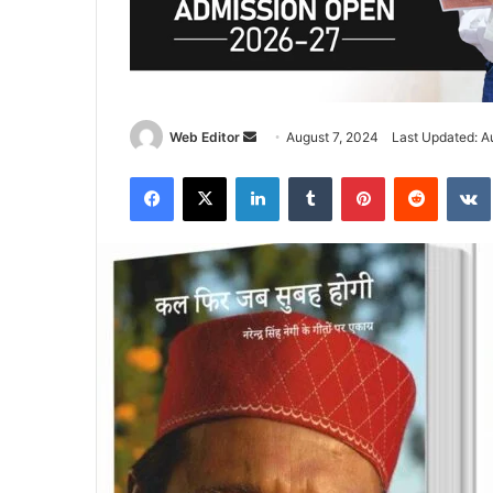
Web Editor
S
August 7, 2024
Last Updated: A
e
Facebook
X
LinkedIn
Tumblr
Pinterest
Reddit
VK
n
d
a
n
e
m
a
i
l