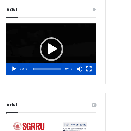
Advt.
Video
Player
00:00
02:00
Advt.