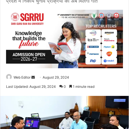
प्रदेश में निकाय चुनाव प्रक्रिया को अब मिलेगी गति
Web Editor
S
August 29, 2024
e
Last Updated: August 29, 2024
0
1 minute read
n
d
a
n
e
m