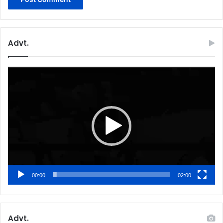
Advt.
Video
Player
00:00
02:00
Advt.