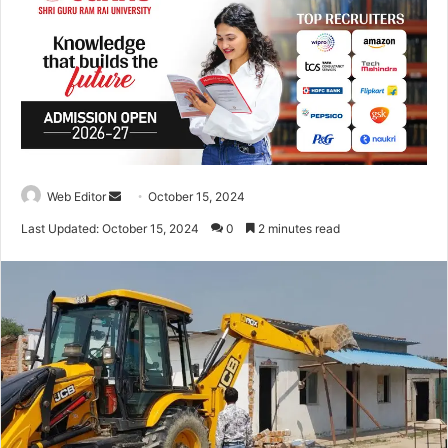
Web Editor
S
October 15, 2024
e
Last Updated: October 15, 2024
0
2 minutes read
n
d
a
n
e
m
a
i
l