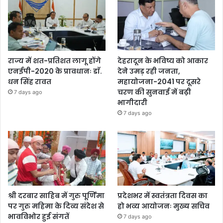
राज्य में शत-प्रतिशत लागू होंगे
देहरादून के भविष्य को आकार
एनईपी-2020 के प्रावधानः डाॅ.
देने उमड़ रही जनता,
धन सिंह रावत
महायोजना-2041 पर दूसरे
चरण की सुनवाई में बढ़ी
7 days ago
भागीदारी
7 days ago
श्री दरबार साहिब में गुरु पूर्णिमा
प्रदेशभर में स्वतंत्रता दिवस का
पर गुरु महिमा के दिव्य संदेश से
हो भव्य आयोजनः मुख्य सचिव
भावविभोर हुई संगतें
7 days ago