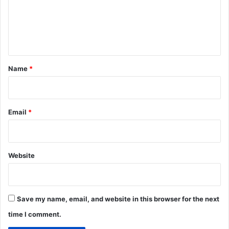
m
e
n
t
*
Name
*
Email
*
Website
Save my name, email, and website in this browser for the next
time I comment.