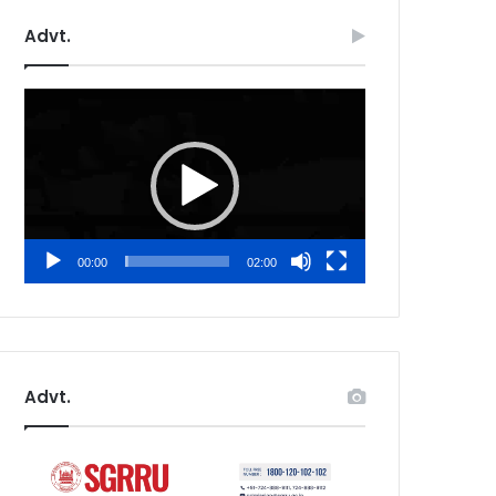
Advt.
Video
Player
00:00
02:00
Advt.