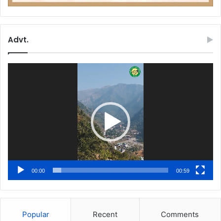
Advt.
Video
Player
00:00
00:59
Popular
Recent
Comments