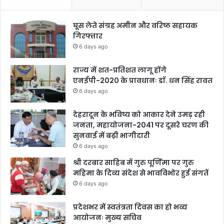
घूस लेते संग्रह अमीन और वरिष्ठ सहायक
गिरफ्तार
6 days ago
राज्य में शत-प्रतिशत लागू होंगे
एनईपी-2020 के प्रावधानः डाॅ. धन सिंह रावत
6 days ago
देहरादून के भविष्य को आकार देने उमड़ रही
जनता, महायोजना-2041 पर दूसरे चरण की
सुनवाई में बढ़ी भागीदारी
6 days ago
श्री दरबार साहिब में गुरु पूर्णिमा पर गुरु
महिमा के दिव्य संदेश से भावविभोर हुई संगतें
6 days ago
प्रदेशभर में स्वतंत्रता दिवस का हो भव्य
आयोजनः मुख्य सचिव