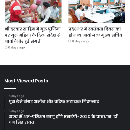
श्री दरबार साहिब में गुरु पूर्णिमा
प्रदेशभर में स्वतंत्रता दिवस का
पर गुरु महिमा के दिव्य संदेश से
हो भव्य आयोजनः मुख्य सचिव
भावविभोर हुई संगतें
6 days ago
6 days ago
Most Viewed Posts
6 days ago
घूस लेते संग्रह अमीन और वरिष्ठ सहायक गिरफ्तार
6 days ago
राज्य में शत-प्रतिशत लागू होंगे एनईपी-2020 के प्रावधानः डाॅ.
धन सिंह रावत