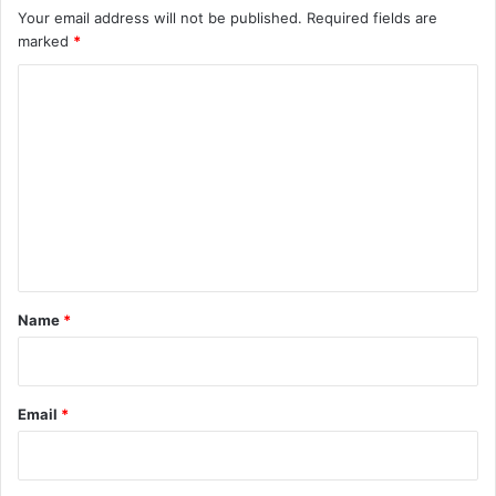
Your email address will not be published.
Required fields are
marked
*
C
o
m
m
e
n
t
*
Name
*
Email
*