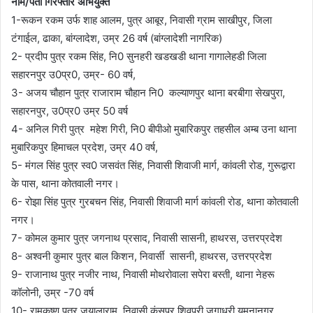
नाम/पता गिरफ्तार अभियुक्त
1-रूकन रकम उर्फ शाह आलम, पुत्र आबूर, निवासी ग्राम साखीपुर, जिला
टंगाईल, ढाका, बांग्लादेश, उम्र 26 वर्ष (बांग्लादेशी नागरिक)
2- प्रदीप पुत्र रकम सिंह, नि0 सुनहरी खडखडी थाना गागालेहडी जिला
सहारनपुर उ0प्र0, उम्र- 60 वर्ष,
3- अजय चौहान पुत्र राजाराम चौहान नि0 कल्याणपुर थाना बरबीगा सेखपुरा,
सहारनपुर, उ0प्र0 उम्र 50 वर्ष
4- अनिल गिरी पुत्र महेश गिरी, नि0 बीपीओ मुबारिकपुर तहसील अम्ब उना थाना
मुबारिकपुर हिमाचल प्रदेश, उम्र 40 वर्ष,
5- मंगल सिंह पुत्र स्व0 जसवंत सिंह, निवासी शिवाजी मार्ग, कांवली रोड, गुरूद्वारा
के पास, थाना कोतवाली नगर।
6- रोझा सिंह पुत्र गुरबचन सिंह, निवासी शिवाजी मार्ग कांवली रोड, थाना कोतवाली
नगर।
7- कोमल कुमार पुत्र जगनाथ प्रसाद, निवासी सासनी, हाथरस, उत्तरप्रदेश
8- अश्वनी कुमार पुत्र बाल किशन, निवार्सी सासनी, हाथरस, उत्तरप्रदेश
9- राजानाथ पुत्र नजीर नाथ, निवासी मोथरोवाला सपेरा बस्ती, थाना नेहरू
कॉलोनी, उम्र -70 वर्ष
10- रामकृष्ण पुत्र जयालाराम, निवासी कंसपुर शिवपुरी जगाधरी यमुनानगर