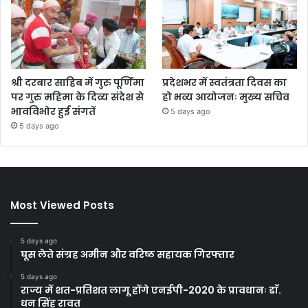
श्री दरबार साहिब में गुरु पूर्णिमा
प्रदेशभर में स्वतंत्रता दिवस का
पर गुरु महिमा के दिव्य संदेश से
हो भव्य आयोजनः मुख्य सचिव
भावविभोर हुई संगतें
5 days ago
5 days ago
Most Viewed Posts
5 days ago
घूस लेते संग्रह अमीन और वरिष्ठ सहायक गिरफ्तार
5 days ago
राज्य में शत-प्रतिशत लागू होंगे एनईपी-2020 के प्रावधानः डाॅ.
धन सिंह रावत