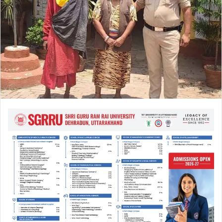
m
a
i
l