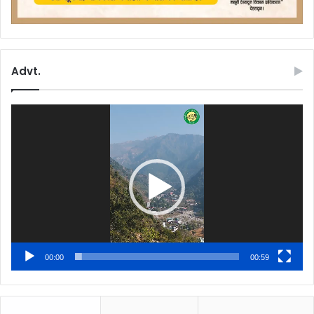
Advt.
Video
Player
00:00
00:59