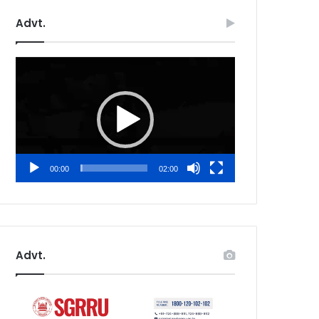
Advt.
Video
Player
00:00
02:00
Advt.