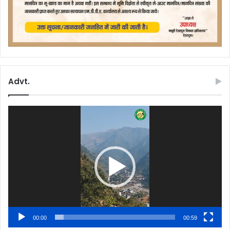
Advt.
Video
Player
00:00
00:59