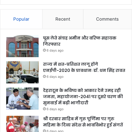
Popular
Recent
Comments
घूस लेते संग्रह अमीन और वरिष्ठ सहायक
गिरफ्तार
6 days ago
राज्य में शत-प्रतिशत लागू होंगे
एनईपी-2020 के प्रावधानः डाॅ. धन सिंह रावत
6 days ago
देहरादून के भविष्य को आकार देने उमड़ रही
जनता, महायोजना-2041 पर दूसरे चरण की
सुनवाई में बढ़ी भागीदारी
6 days ago
श्री दरबार साहिब में गुरु पूर्णिमा पर गुरु
महिमा के दिव्य संदेश से भावविभोर हुई संगतें
6 days ago