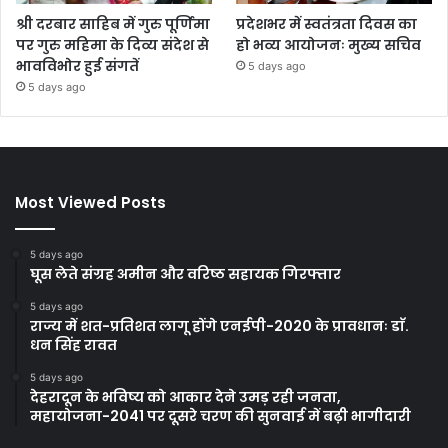
श्री दरबार साहिब में गुरु पूर्णिमा
प्रदेशभर में स्वतंत्रता दिवस का
पर गुरु महिमा के दिव्य संदेश से
हो भव्य आयोजनः मुख्य सचिव
भावविभोर हुई संगतें
5 days ago
5 days ago
Most Viewed Posts
5 days ago
घूस लेते संग्रह अमीन और वरिष्ठ सहायक गिरफ्तार
5 days ago
राज्य में शत-प्रतिशत लागू होंगे एनईपी-2020 के प्रावधानः डाॅ.
धन सिंह रावत
5 days ago
देहरादून के भविष्य को आकार देने उमड़ रही जनता,
महायोजना-2041 पर दूसरे चरण की सुनवाई में बढ़ी भागीदारी