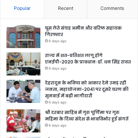
Popular
Recent
Comments
घूस लेते संग्रह अमीन और वरिष्ठ सहायक
गिरफ्तार
6 days ago
राज्य में शत-प्रतिशत लागू होंगे
एनईपी-2020 के प्रावधानः डाॅ. धन सिंह रावत
6 days ago
देहरादून के भविष्य को आकार देने उमड़ रही
जनता, महायोजना-2041 पर दूसरे चरण की
सुनवाई में बढ़ी भागीदारी
6 days ago
श्री दरबार साहिब में गुरु पूर्णिमा पर गुरु
महिमा के दिव्य संदेश से भावविभोर हुई संगतें
6 days ago