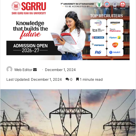
Web Editor
S
December 1, 2024
e
Last Updated: December 1, 2024
0
1 minute read
n
d
a
n
e
m
a
i