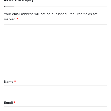
Your email address will not be published.
Required fields are
marked
*
C
o
m
m
e
n
t
*
Name
*
Email
*