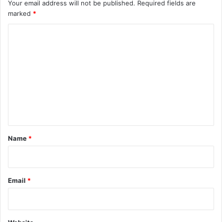
Your email address will not be published.
Required fields are
marked
*
C
o
m
m
e
n
t
*
Name
*
Email
*