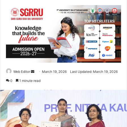
Web Editor
S
March 19, 2026
Last Updated: March 19, 2026
e
0
1 minute read
n
d
a
n
e
m
a