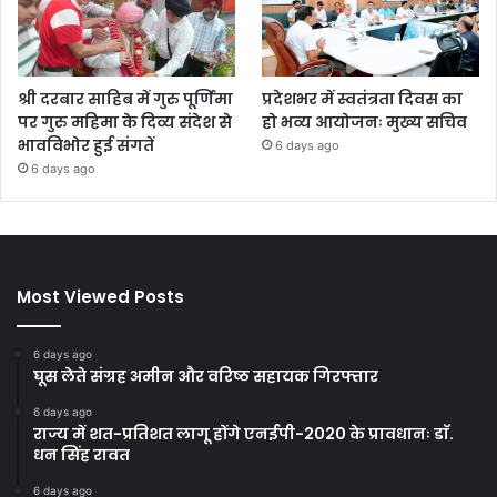
श्री दरबार साहिब में गुरु पूर्णिमा
प्रदेशभर में स्वतंत्रता दिवस का
पर गुरु महिमा के दिव्य संदेश से
हो भव्य आयोजनः मुख्य सचिव
भावविभोर हुई संगतें
6 days ago
6 days ago
Most Viewed Posts
6 days ago
घूस लेते संग्रह अमीन और वरिष्ठ सहायक गिरफ्तार
6 days ago
राज्य में शत-प्रतिशत लागू होंगे एनईपी-2020 के प्रावधानः डाॅ.
धन सिंह रावत
6 days ago