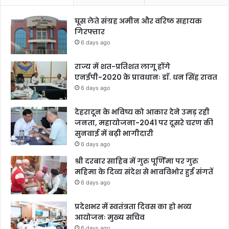
घूस लेते संग्रह अमीन और वरिष्ठ सहायक
गिरफ्तार
6 days ago
राज्य में शत-प्रतिशत लागू होंगे
एनईपी-2020 के प्रावधानः डाॅ. धन सिंह रावत
6 days ago
देहरादून के भविष्य को आकार देने उमड़ रही
जनता, महायोजना-2041 पर दूसरे चरण की
सुनवाई में बढ़ी भागीदारी
6 days ago
श्री दरबार साहिब में गुरु पूर्णिमा पर गुरु
महिमा के दिव्य संदेश से भावविभोर हुई संगतें
6 days ago
प्रदेशभर में स्वतंत्रता दिवस का हो भव्य
आयोजनः मुख्य सचिव
6 days ago