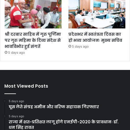
श्री दरबार साहिब में गुरु पूर्णिमा
प्रदेशभर में स्वतंत्रता दिवस का
पर गुरु महिमा के दिव्य संदेश से
हो भव्य आयोजनः मुख्य सचिव
भावविभोर हुई संगतें
5 days ago
5 days ago
Most Viewed Posts
5 days ago
घूस लेते संग्रह अमीन और वरिष्ठ सहायक गिरफ्तार
5 days ago
राज्य में शत-प्रतिशत लागू होंगे एनईपी-2020 के प्रावधानः डाॅ.
धन सिंह रावत