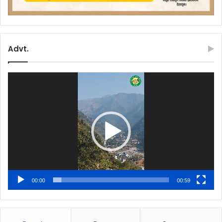
Advt.
Video
Player
00:00
00:59