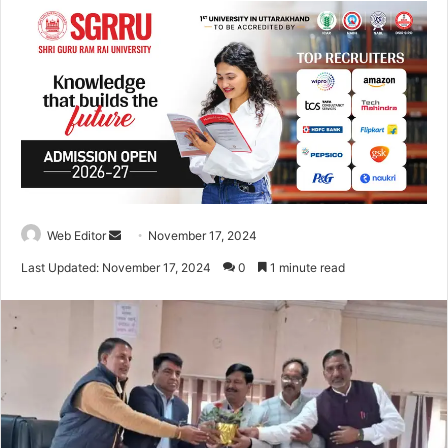
Web Editor
S
November 17, 2024
e
Last Updated: November 17, 2024
0
1 minute read
n
d
a
n
e
m
a