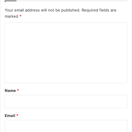
Your email address will not be published.
Required fields are
marked
*
C
o
m
m
e
n
t
*
Name
*
Email
*