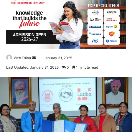
Web Editor
S
January 31, 2025
e
Last Updated: January 31, 2025
0
1 minute read
n
d
a
n
e
m
a
i
l