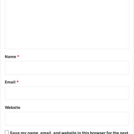
o
m
m
e
n
t
*
Name
*
Email
*
Website
Save my name, email, and website in this browser for the next