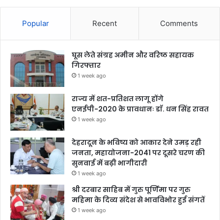
Popular
Recent
Comments
घूस लेते संग्रह अमीन और वरिष्ठ सहायक
गिरफ्तार
1 week ago
राज्य में शत-प्रतिशत लागू होंगे
एनईपी-2020 के प्रावधानः डाॅ. धन सिंह रावत
1 week ago
देहरादून के भविष्य को आकार देने उमड़ रही
जनता, महायोजना-2041 पर दूसरे चरण की
सुनवाई में बढ़ी भागीदारी
1 week ago
श्री दरबार साहिब में गुरु पूर्णिमा पर गुरु
महिमा के दिव्य संदेश से भावविभोर हुई संगतें
1 week ago