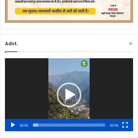
Advt.
Video
Player
00:00
00:59