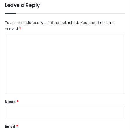
Leave a Reply
Your email address will not be published.
Required fields are
marked
*
C
o
m
m
e
n
t
*
Name
*
Email
*