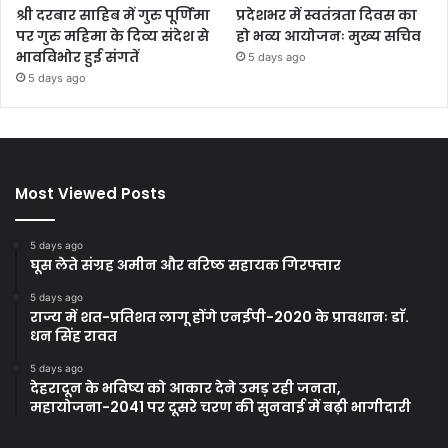
श्री दरबार साहिब में गुरु पूर्णिमा
प्रदेशभर में स्वतंत्रता दिवस का
पर गुरु महिमा के दिव्य संदेश से
हो भव्य आयोजनः मुख्य सचिव
भावविभोर हुई संगतें
5 days ago
5 days ago
Most Viewed Posts
5 days ago
घूस लेते संग्रह अमीन और वरिष्ठ सहायक गिरफ्तार
5 days ago
राज्य में शत-प्रतिशत लागू होंगे एनईपी-2020 के प्रावधानः डाॅ.
धन सिंह रावत
5 days ago
देहरादून के भविष्य को आकार देने उमड़ रही जनता,
महायोजना-2041 पर दूसरे चरण की सुनवाई में बढ़ी भागीदारी