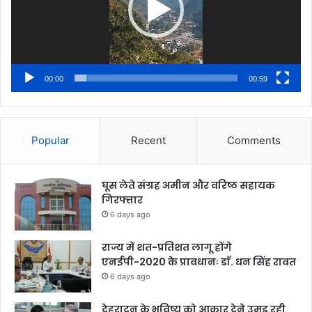
00:00
00:59
Popular
Recent
Comments
घूस लेते संग्रह अमीन और वरिष्ठ सहायक
गिरफ्तार
6 days ago
राज्य में शत-प्रतिशत लागू होंगे
एनईपी-2020 के प्रावधानः डाॅ. धन सिंह रावत
6 days ago
देहरादून के भविष्य को आकार देने उमड़ रही