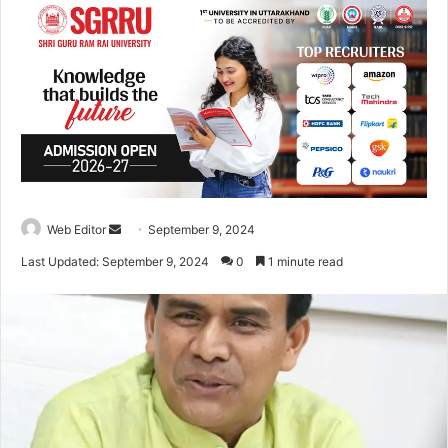
Web Editor
S
September 9, 2024
e
Last Updated: September 9, 2024
0
1 minute read
n
d
a
n
e
m
a
i