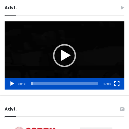
Advt.
Video
Player
00:00
02:00
Advt.