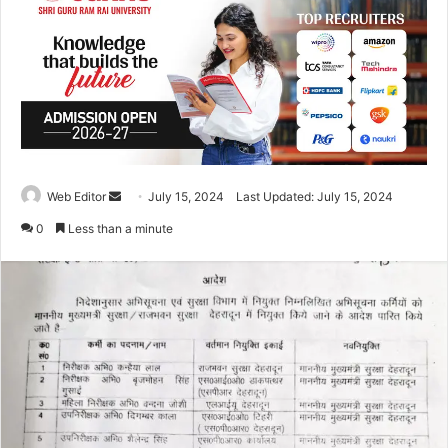
Web Editor
S
July 15, 2024
Last Updated: July 15, 2024
e
0
Less than a minute
n
d
a
n
e
m
a
i
l