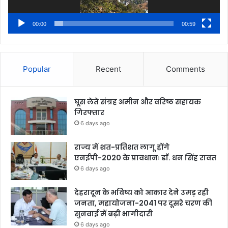
00:00
00:59
Popular
Recent
Comments
घूस लेते संग्रह अमीन और वरिष्ठ सहायक
गिरफ्तार
6 days ago
राज्य में शत-प्रतिशत लागू होंगे
एनईपी-2020 के प्रावधानः डाॅ. धन सिंह रावत
6 days ago
देहरादून के भविष्य को आकार देने उमड़ रही
जनता, महायोजना-2041 पर दूसरे चरण की
सुनवाई में बढ़ी भागीदारी
6 days ago